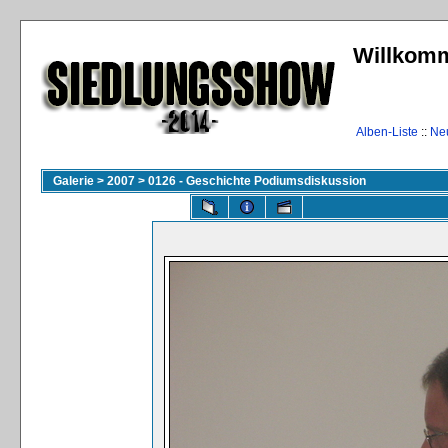
Willkomm
Alben-Liste
::
Ne
Galerie
>
2007
>
0126 - Geschichte Podiumsdiskussion