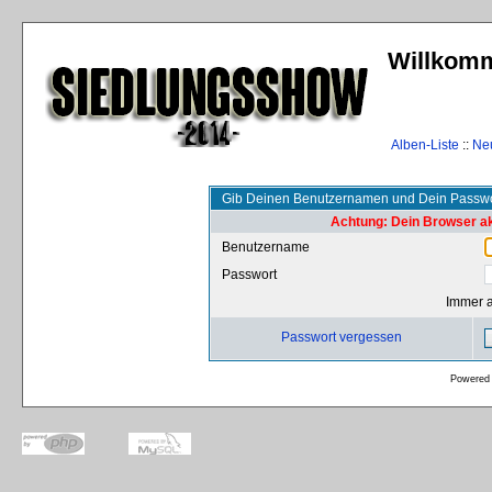
Willkomm
Alben-Liste
::
Ne
Gib Deinen Benutzernamen und Dein Passwo
Achtung: Dein Browser akz
Benutzername
Passwort
Immer 
Passwort vergessen
Powered