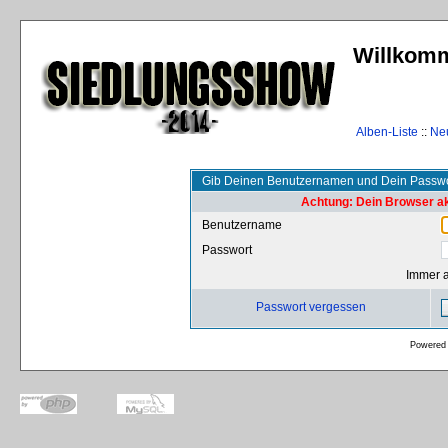
Willkomm
Alben-Liste
::
Ne
Gib Deinen Benutzernamen und Dein Passwo
Achtung: Dein Browser akz
Benutzername
Passwort
Immer 
Passwort vergessen
Powered