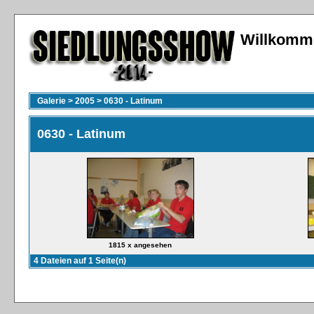
Willkomme
Galerie
>
2005
>
0630 - Latinum
0630 - Latinum
1815 x angesehen
4 Dateien auf 1 Seite(n)