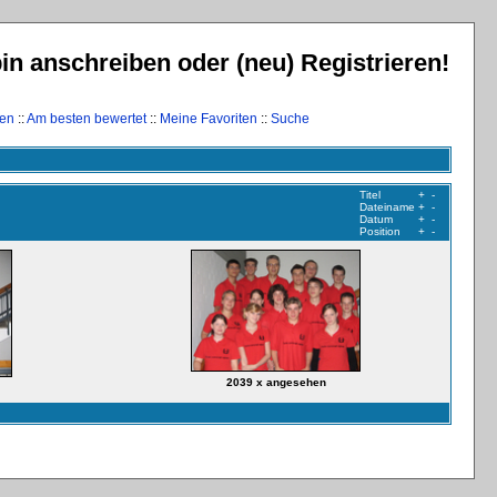
 anschreiben oder (neu) Registrieren!
hen
::
Am besten bewertet
::
Meine Favoriten
::
Suche
Titel
+
-
Dateiname
+
-
Datum
+
-
Position
+
-
2039 x angesehen