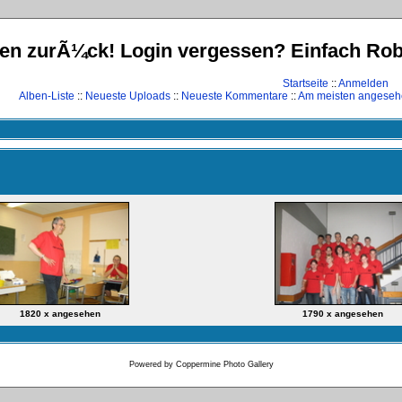
n zurÃ¼ck! Login vergessen? Einfach Robin
Startseite
::
Anmelden
Alben-Liste
::
Neueste Uploads
::
Neueste Kommentare
::
Am meisten angese
1820 x angesehen
1790 x angesehen
Powered by
Coppermine Photo Gallery